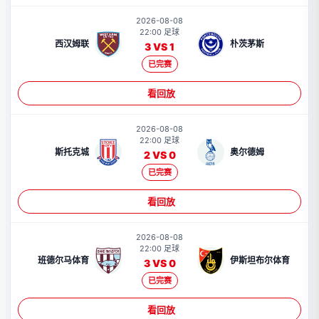
2026-08-08
22:00 足球
西汉姆联
朴茨茅斯
3 VS 1
已完赛
看回放
2026-08-08
22:00 足球
斯托克城
奥尔德姆
2 VS 0
已完赛
看回放
2026-08-08
22:00 足球
班德尔马体育
伊斯坦布尔体育
3 VS 0
已完赛
看回放