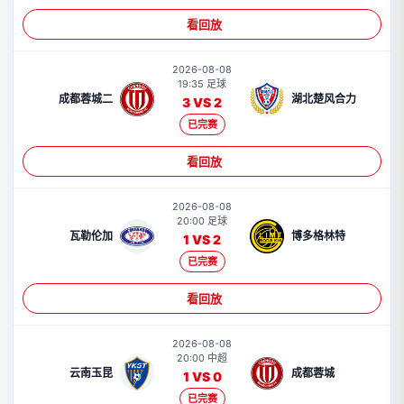
看回放
2026-08-08
19:35 足球
成都蓉城二
湖北楚风合力
3 VS 2
已完赛
看回放
2026-08-08
20:00 足球
瓦勒伦加
博多格林特
1 VS 2
已完赛
看回放
2026-08-08
20:00 中超
云南玉昆
成都蓉城
1 VS 0
已完赛