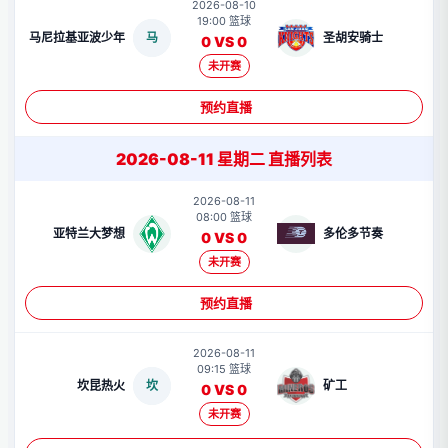
2026-08-10
19:00 篮球
马尼拉基亚波少年
马
圣胡安骑士
0 VS 0
未开赛
预约直播
2026-08-11 星期二 直播列表
2026-08-11
08:00 篮球
亚特兰大梦想
多伦多节奏
0 VS 0
未开赛
预约直播
2026-08-11
09:15 篮球
坎昆热火
坎
矿工
0 VS 0
未开赛