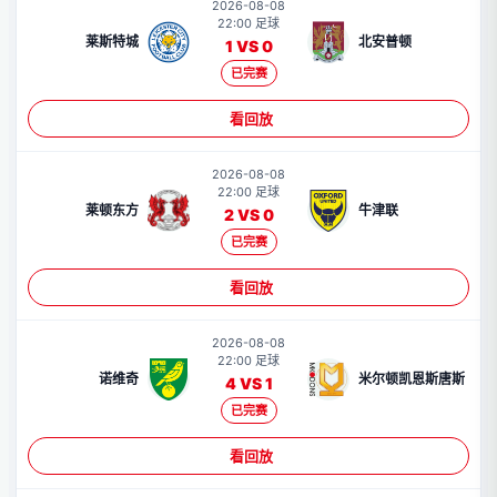
2026-08-08
22:00 足球
莱斯特城
北安普顿
1 VS 0
已完赛
看回放
2026-08-08
22:00 足球
莱顿东方
牛津联
2 VS 0
已完赛
看回放
2026-08-08
22:00 足球
诺维奇
米尔顿凯恩斯唐斯
4 VS 1
已完赛
看回放